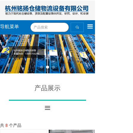
끀
导航菜单
끠
产品展示
끀
共
8
个产品