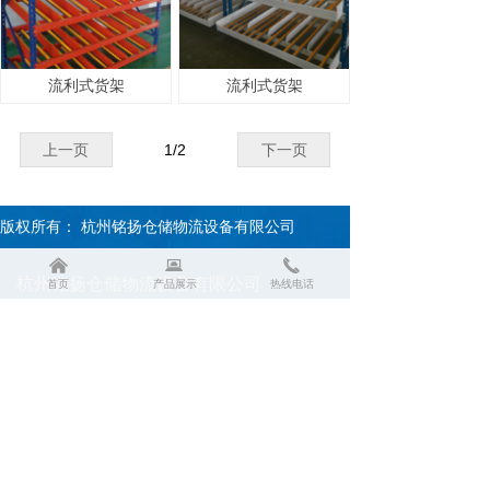
流利式货架
流利式货架
上一页
1
/
2
下一页
版权所有：
杭州铭扬仓储物流设备有限公司
낀
뀵
끅
杭州铭扬仓储物流设备有限公司
首页
产品展示
热线电话
销告热线：彭经理 13685756296
地址：杭州市萧山区衙前工业园