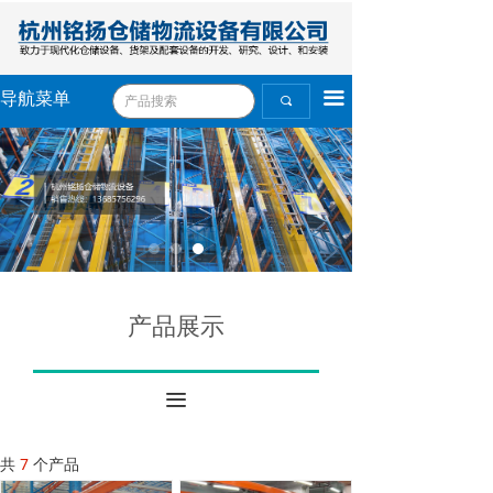
끀
导航菜单
끠
产品展示
끀
共
7
个产品