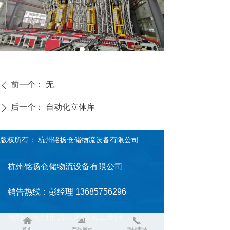
前一个：
无
ꄴ
后一个：
自动化立体库
ꄲ
版权所有：
杭州铭扬仓储物流设备有限公司
杭州铭扬仓储物流设备有限公司
销告热线：彭经理 13685756296
地址：杭州市萧山区衙前工业园
낀
뀵
끅
首页
产品展示
热线电话