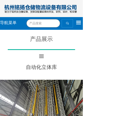
끀
导航菜单
끠
产品展示
끀
自动化立体库