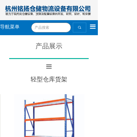
끀
导航菜单
끠
产品展示
끀
轻型仓库货架